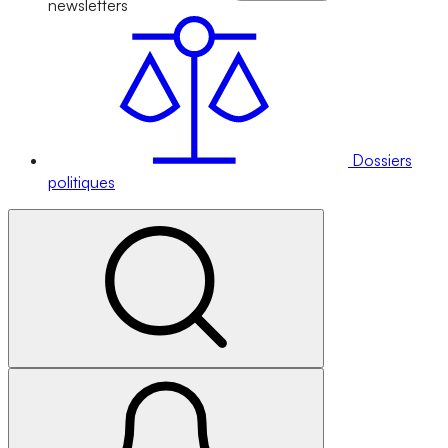
newsletters
Dossiers
politiques