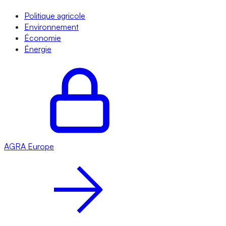
Politique agricole
Environnement
Économie
Énergie
AGRA
Europe