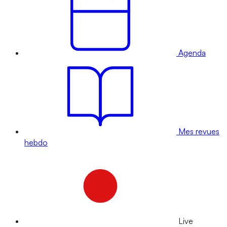
Agenda
Mes revues
hebdo
Live