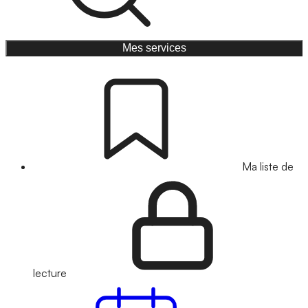
Mes services
Ma liste de
lecture