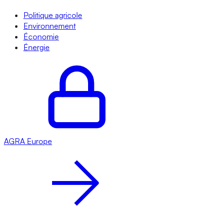
Politique agricole
Environnement
Économie
Énergie
AGRA
Europe