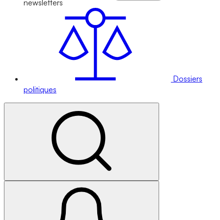
newsletters
Dossiers
politiques