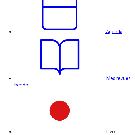
Agenda
Mes revues
hebdo
Live