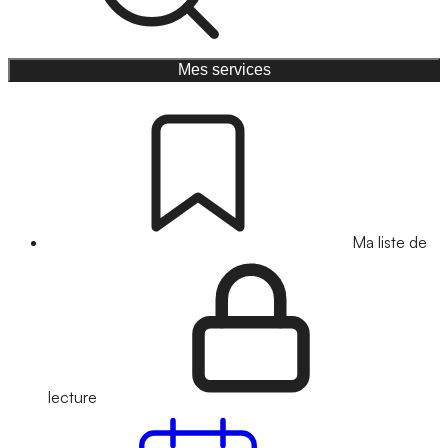
Mes services
Ma liste de
lecture