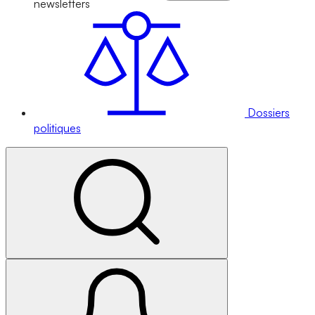
newsletters
Dossiers
politiques