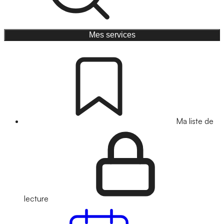
Mes services
Ma liste de
lecture