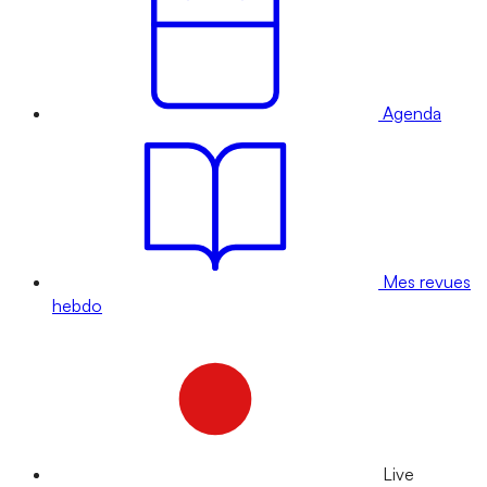
Agenda
Mes revues
hebdo
Live