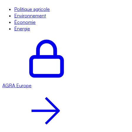
Politique agricole
Environnement
Économie
Énergie
AGRA
Europe