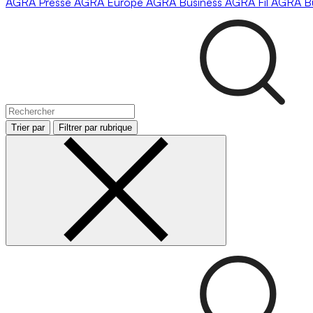
AGRA
Presse
AGRA
Europe
AGRA
Business
AGRA
Fil
AGRA
B
Trier par
Filtrer par rubrique