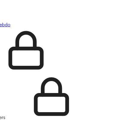
hebdo
ers