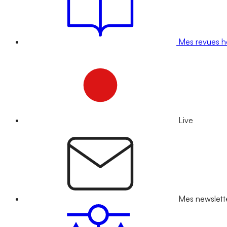
Mes revues 
Live
Mes newslett