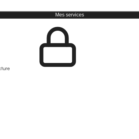
Mes services
cture