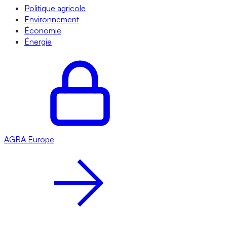
Politique agricole
Environnement
Économie
Énergie
AGRA
Europe