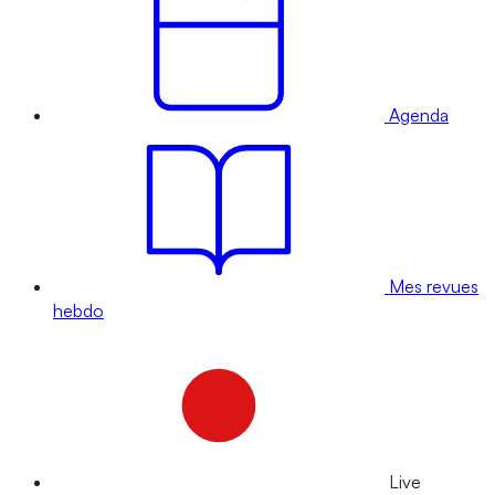
Agenda
Mes revues
hebdo
Live