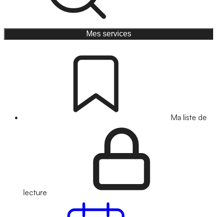
Mes services
Ma liste de
lecture