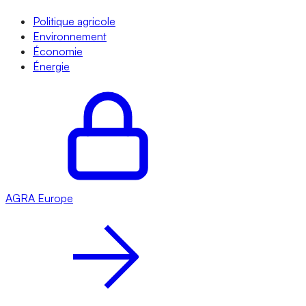
Politique agricole
Environnement
Économie
Énergie
AGRA
Europe