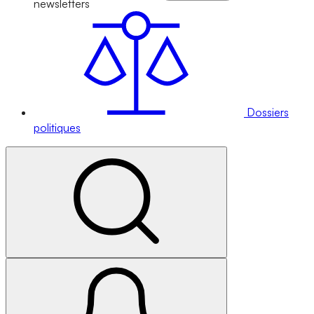
newsletters
Dossiers
politiques