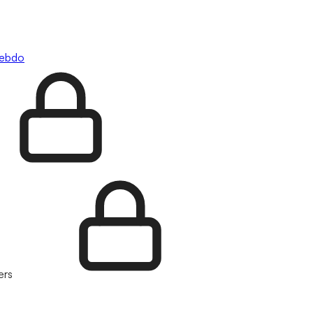
hebdo
ers