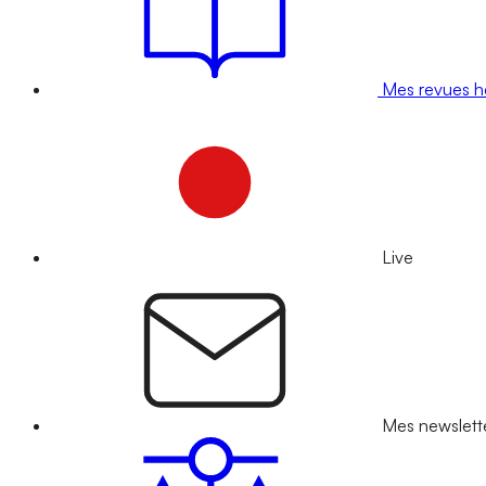
Mes revues 
Live
Mes newslett