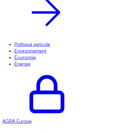
Politique agricole
Environnement
Économie
Énergie
AGRA
Europe