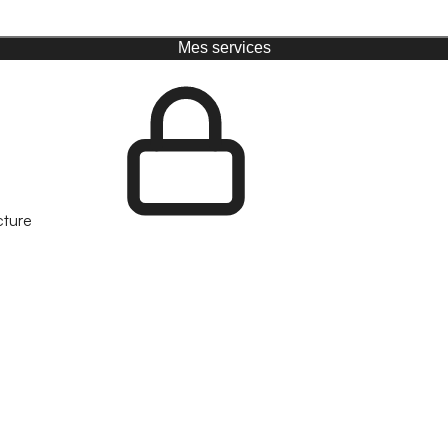
Mes services
cture