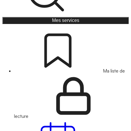
Mes services
Ma liste de
lecture