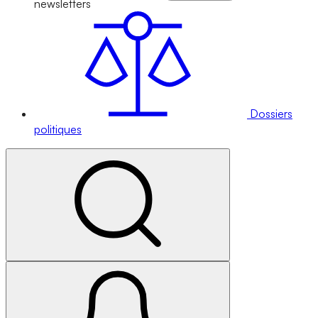
newsletters
Dossiers
politiques