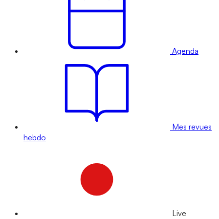
Agenda
Mes revues
hebdo
Live