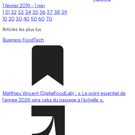
1 février 2019
-
1 min
1
31
32
33
34
35
36
37
38
39
10
20
30
40
50
60
70
Articles les plus lus
Business
FoodTech
Matthieu Vincent (DigitalFoodLab) : « Le point essentiel de
l’année 2026 sera celui du passage à l’échelle ».