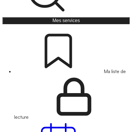
Mes services
Ma liste de
lecture