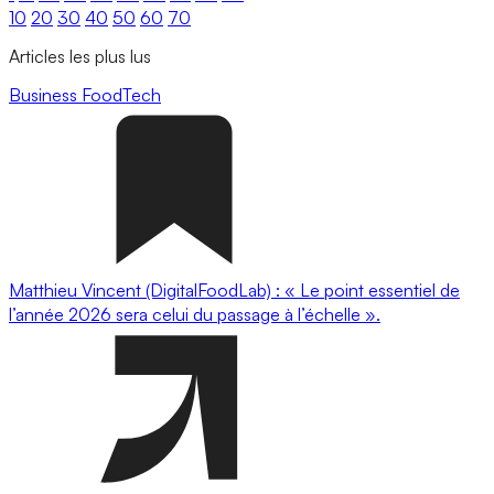
10
20
30
40
50
60
70
Articles les plus lus
Business
FoodTech
Matthieu Vincent (DigitalFoodLab) : « Le point essentiel de
l’année 2026 sera celui du passage à l’échelle ».