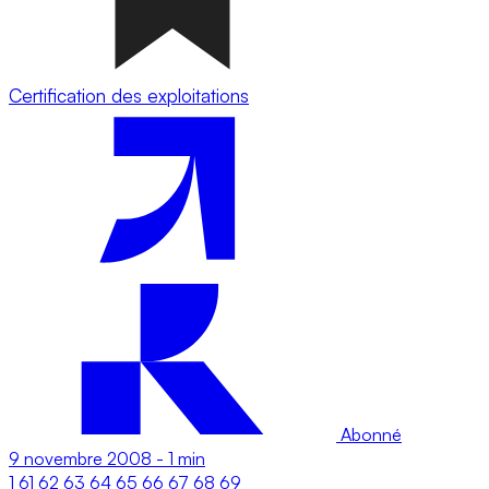
Certification des exploitations
Abonné
9 novembre 2008
-
1 min
1
61
62
63
64
65
66
67
68
69