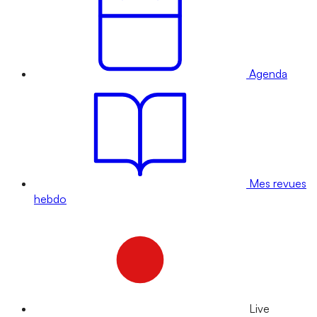
Agenda
Mes revues
hebdo
Live