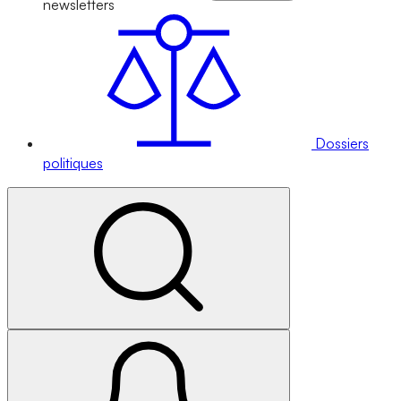
newsletters
Dossiers
politiques