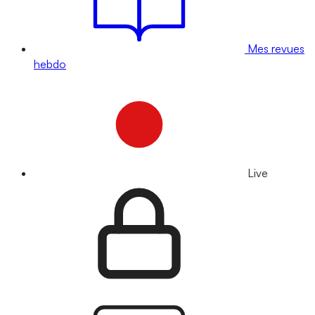
Mes revues
hebdo
Live