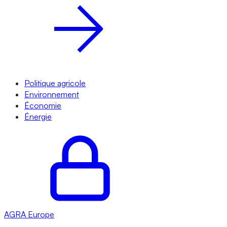
Politique agricole
Environnement
Économie
Énergie
AGRA
Europe