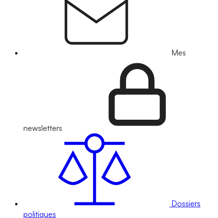
Mes
newsletters
Dossiers
politiques