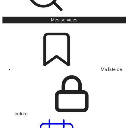
Mes services
Ma liste de
lecture