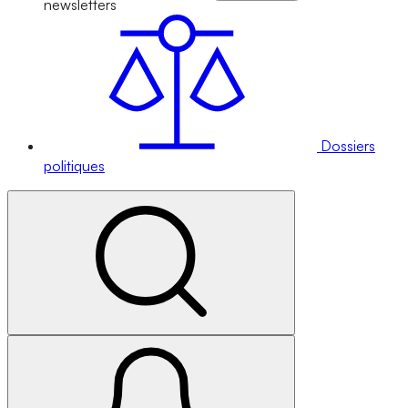
newsletters
Dossiers
politiques