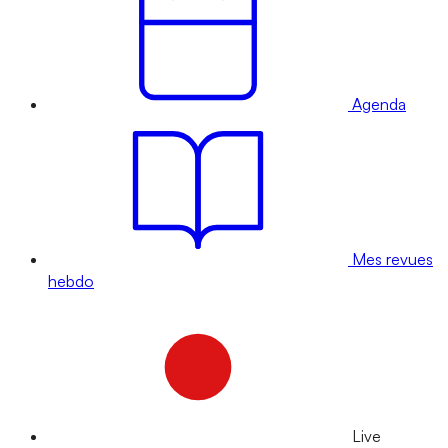
Agenda
Mes revues
hebdo
Live