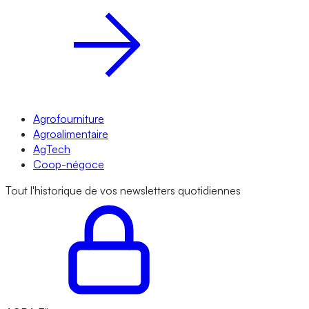
Agrofourniture
Agroalimentaire
AgTech
Coop-négoce
Tout l'historique de vos newsletters quotidiennes