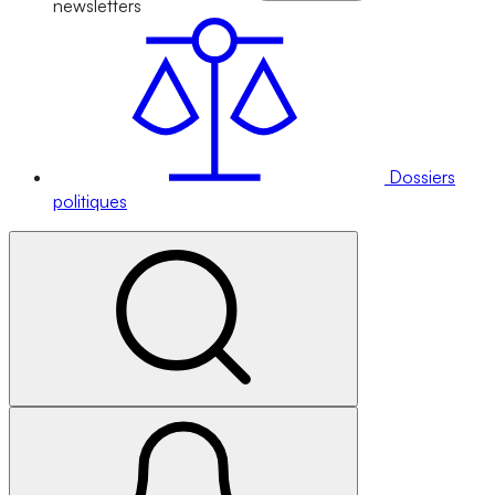
newsletters
Dossiers
politiques