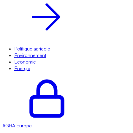
Politique agricole
Environnement
Économie
Énergie
AGRA
Europe