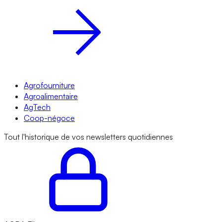
Agrofourniture
Agroalimentaire
AgTech
Coop-négoce
Tout l'historique de vos newsletters quotidiennes