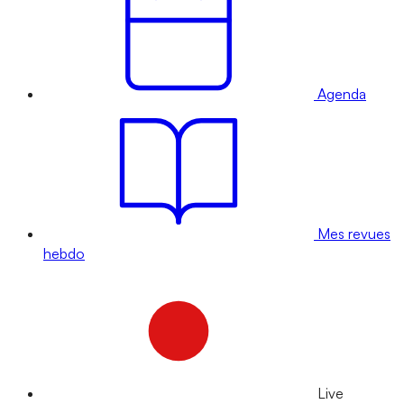
Agenda
Mes revues
hebdo
Live