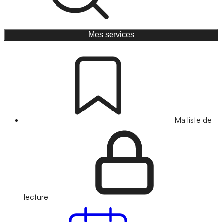
Mes services
Ma liste de
lecture