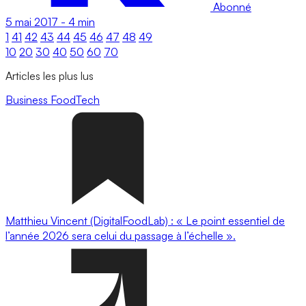
Abonné
5 mai 2017
-
4 min
1
41
42
43
44
45
46
47
48
49
10
20
30
40
50
60
70
Articles les plus lus
Business
FoodTech
Matthieu Vincent (DigitalFoodLab) : « Le point essentiel de
l’année 2026 sera celui du passage à l’échelle ».