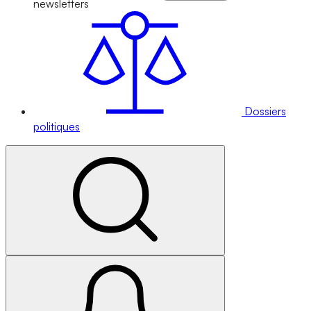
newsletters
Dossiers
politiques