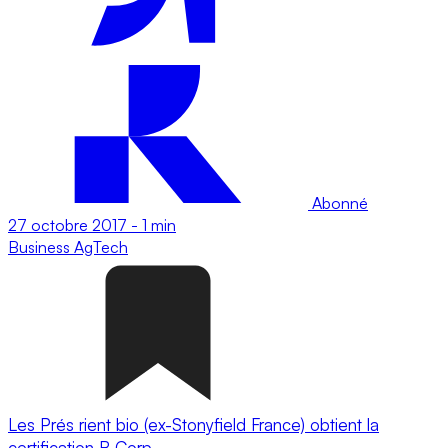
Abonné
27 octobre 2017
-
1 min
Business
AgTech
Les Prés rient bio (ex-Stonyﬁeld France) obtient la
certiﬁcation B Corp