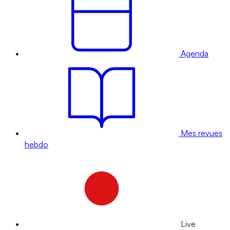
Agenda
Mes revues
hebdo
Live