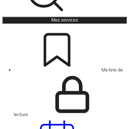
Mes services
Ma liste de
lecture