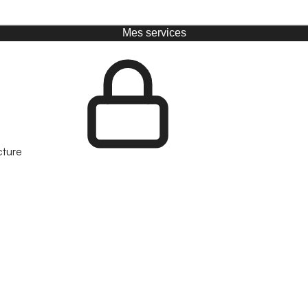
Mes services
cture