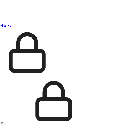
hebdo
ers