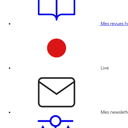
Mes revues 
Live
Mes newslett