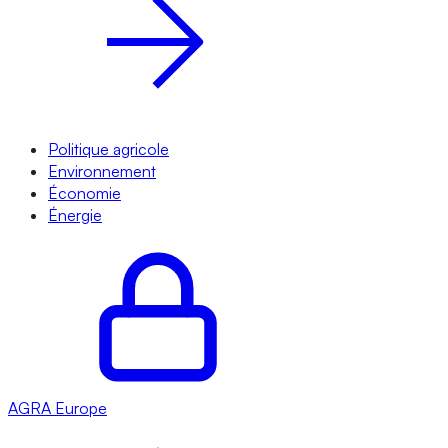
Politique agricole
Environnement
Économie
Énergie
AGRA
Europe