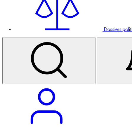
Dossiers poli