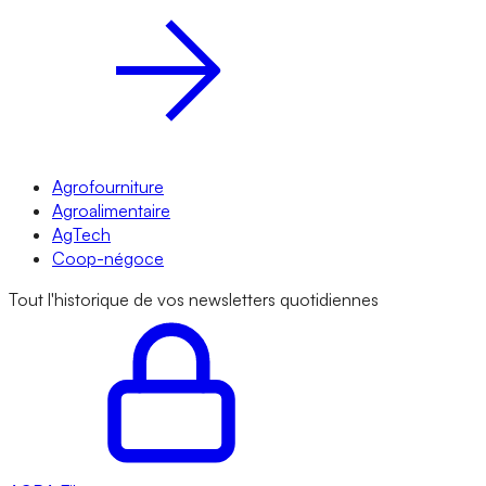
Agrofourniture
Agroalimentaire
AgTech
Coop-négoce
Tout l'historique de vos newsletters quotidiennes