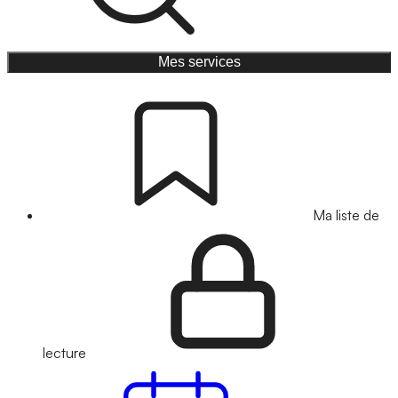
Mes services
Ma liste de
lecture