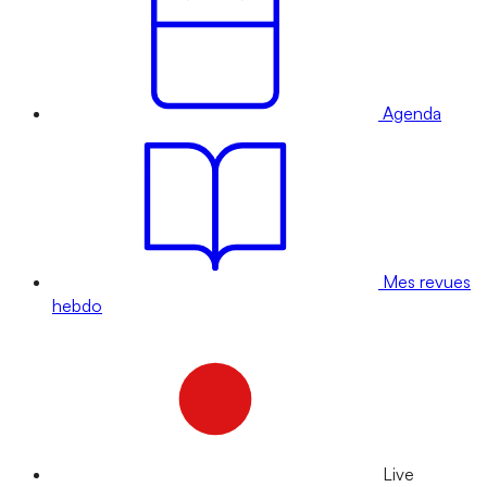
Agenda
Mes revues
hebdo
Live