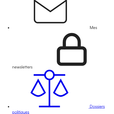
Mes
newsletters
Dossiers
politiques