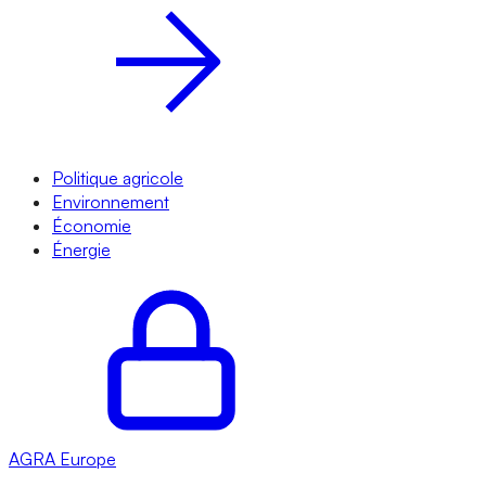
Politique agricole
Environnement
Économie
Énergie
AGRA
Europe