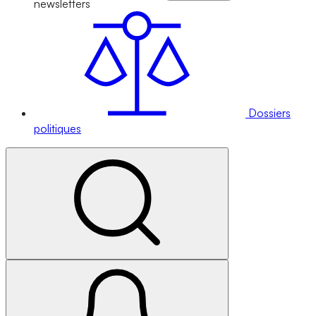
newsletters
Dossiers
politiques