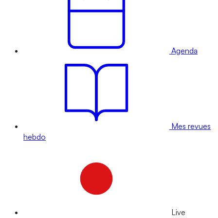
Agenda
Mes revues
hebdo
Live