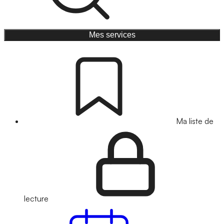
Mes services
Ma liste de
lecture