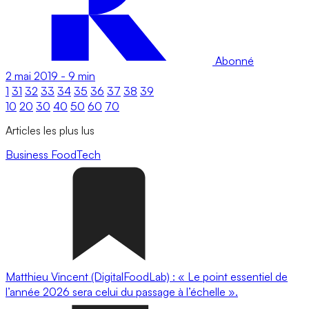
Abonné
2 mai 2019
-
9 min
1
31
32
33
34
35
36
37
38
39
10
20
30
40
50
60
70
Articles les plus lus
Business
FoodTech
Matthieu Vincent (DigitalFoodLab) : « Le point essentiel de
l’année 2026 sera celui du passage à l’échelle ».