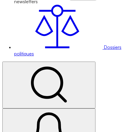
newsletters
Dossiers
politiques