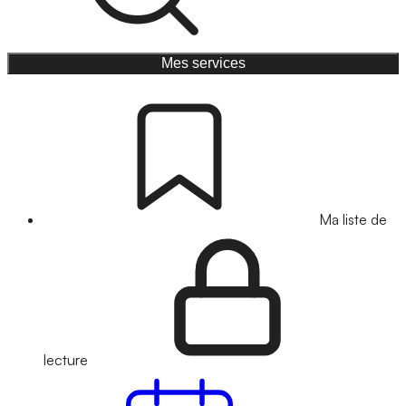
Mes services
Ma liste de
lecture