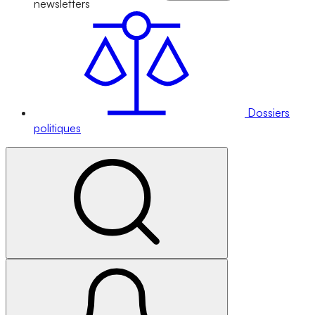
newsletters
Dossiers
politiques