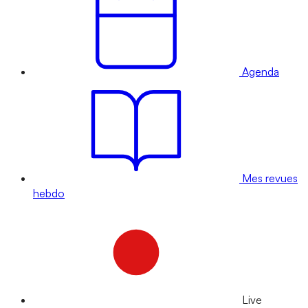
Agenda
Mes revues
hebdo
Live