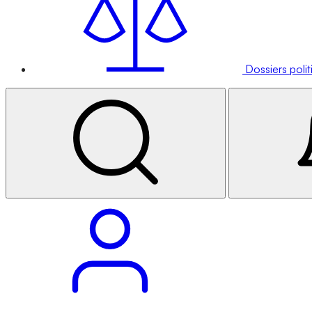
Dossiers poli