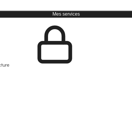
Mes services
cture