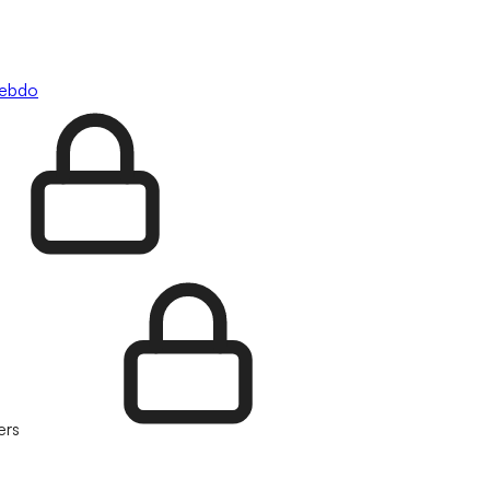
hebdo
ers