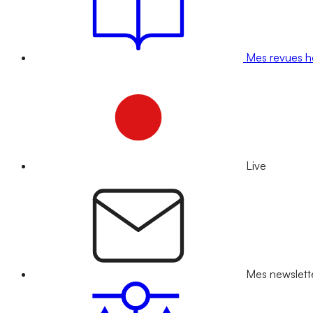
Mes revues 
Live
Mes newslett