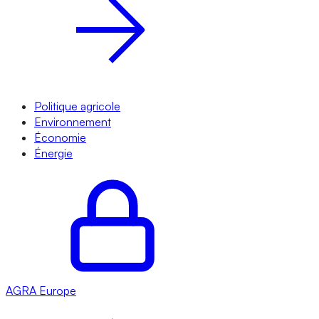
Politique agricole
Environnement
Économie
Énergie
AGRA
Europe