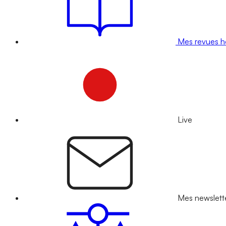
Mes revues 
Live
Mes newslett