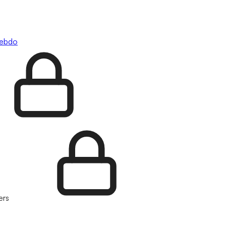
hebdo
ers