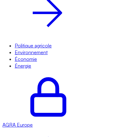
Politique agricole
Environnement
Économie
Énergie
AGRA
Europe