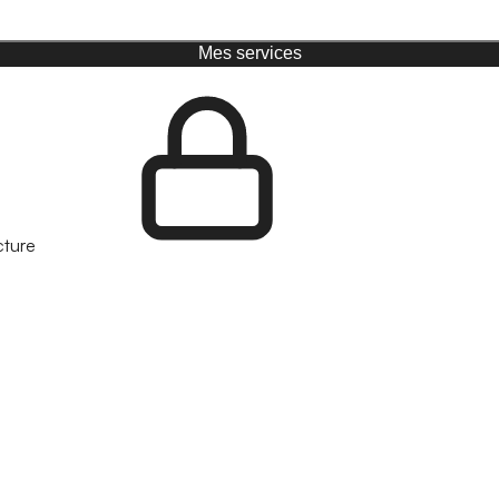
Mes services
cture