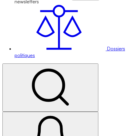
newsletters
Dossiers
politiques