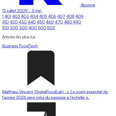
Abonné
13 juillet 2009
-
3 min
1
401
402
403
404
405
406
407
408
409
410
420
430
440
450
460
470
480
490
100
200
300
400
500
502
Articles les plus lus
Business
FoodTech
Matthieu Vincent (DigitalFoodLab) : « Le point essentiel de
l’année 2026 sera celui du passage à l’échelle ».