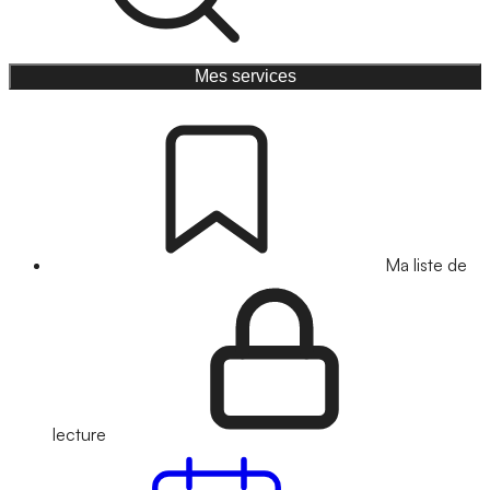
Mes services
Ma liste de
lecture