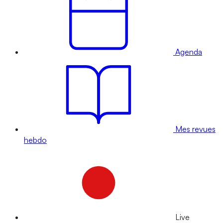
Agenda
Mes revues
hebdo
Live