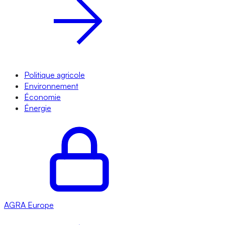
Politique agricole
Environnement
Économie
Énergie
AGRA
Europe