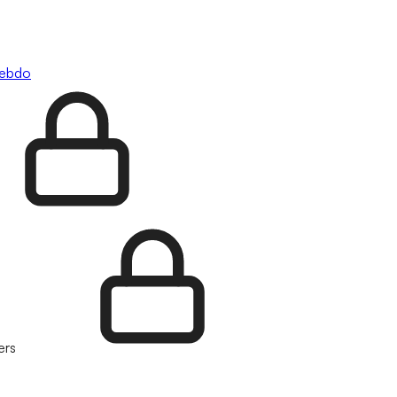
hebdo
ers