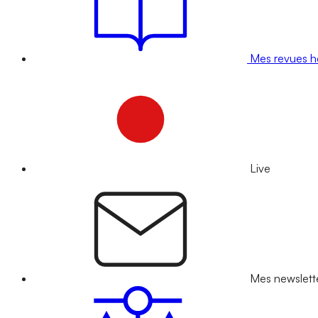
Mes revues 
Live
Mes newslett