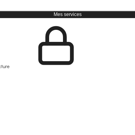
Mes services
cture