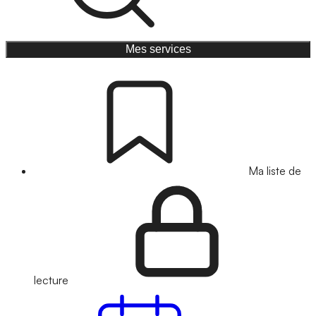
Mes services
Ma liste de
lecture