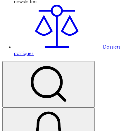
newsletters
Dossiers
politiques