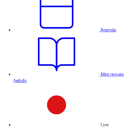
Agenda
Mes revues
hebdo
Live