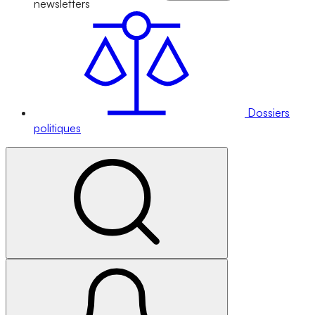
newsletters
Dossiers
politiques