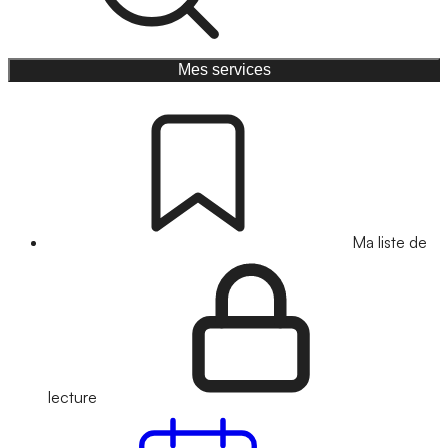
Mes services
Ma liste de
lecture