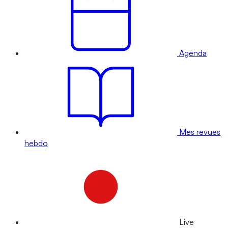
Agenda
Mes revues
hebdo
Live