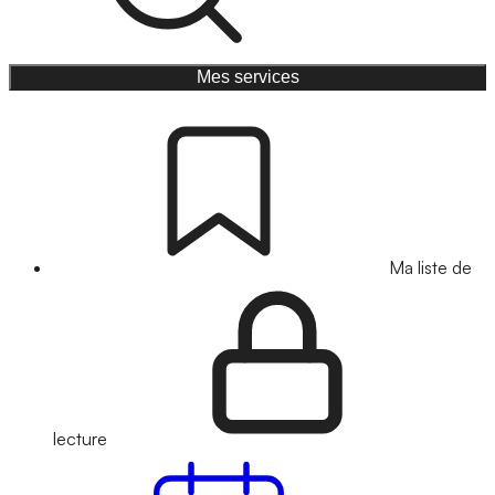
Mes services
Ma liste de
lecture