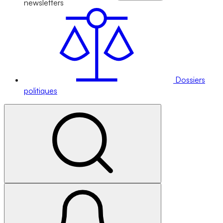
newsletters
Dossiers
politiques