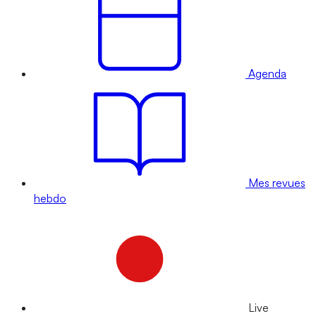
Agenda
Mes revues
hebdo
Live