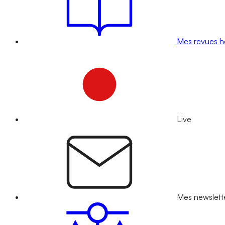
Mes revues 
Live
Mes newslett