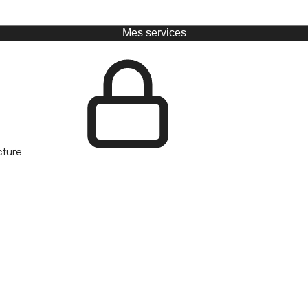
Mes services
cture