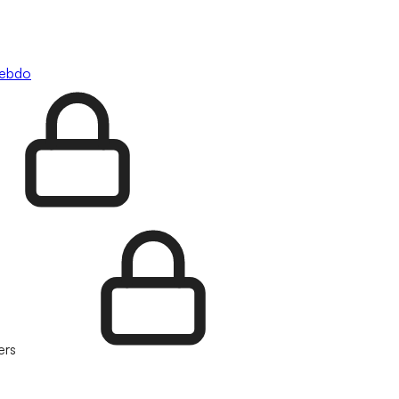
hebdo
ers