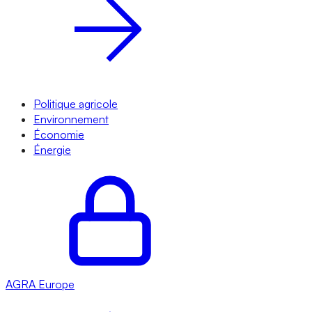
Politique agricole
Environnement
Économie
Énergie
AGRA
Europe