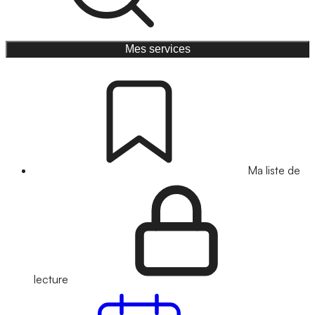
Mes services
Ma liste de
lecture