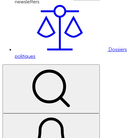
newsletters
Dossiers
politiques