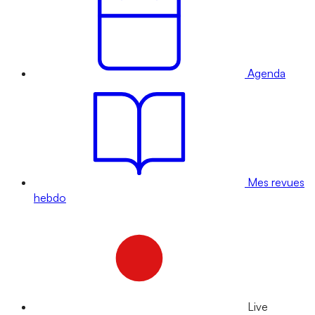
Agenda
Mes revues
hebdo
Live