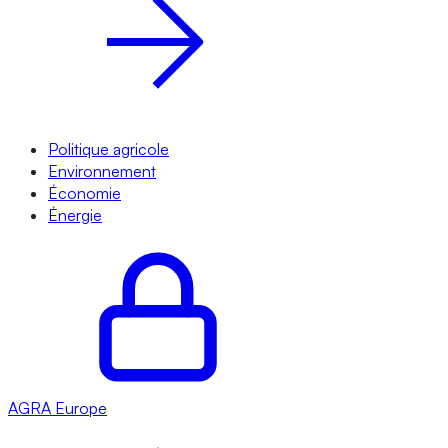
Politique agricole
Environnement
Économie
Énergie
AGRA
Europe