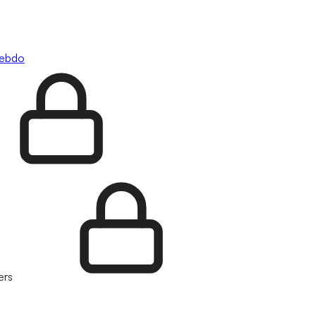
hebdo
ers