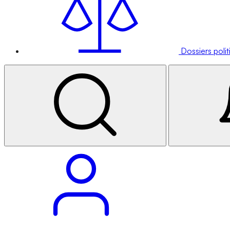
Dossiers poli