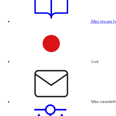
Mes revues 
Live
Mes newslett