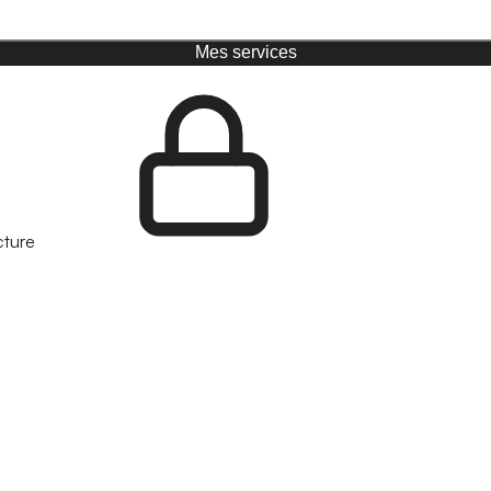
Mes services
cture