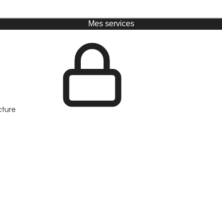
Mes services
cture