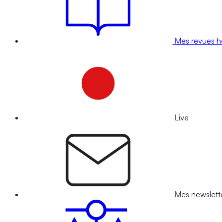
Mes revues 
Live
Mes newslett