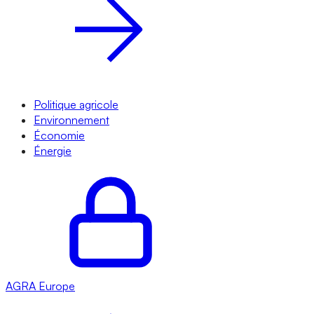
Politique agricole
Environnement
Économie
Énergie
AGRA
Europe