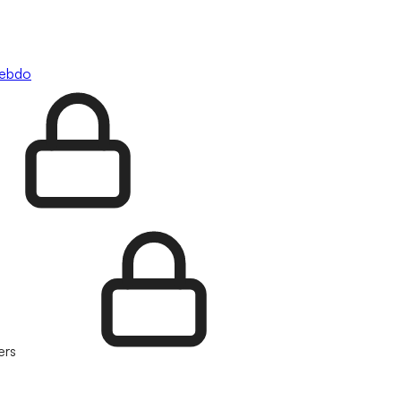
hebdo
ers