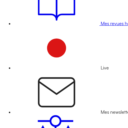
Mes revues 
Live
Mes newslett