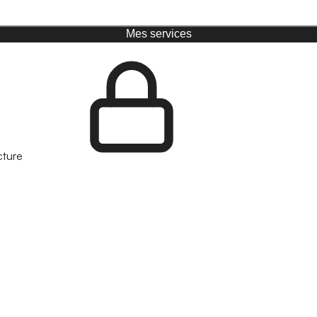
Mes services
cture