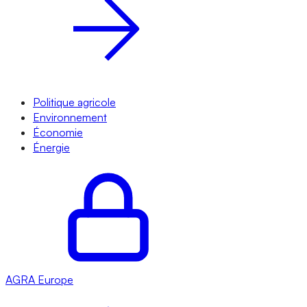
Politique agricole
Environnement
Économie
Énergie
AGRA
Europe