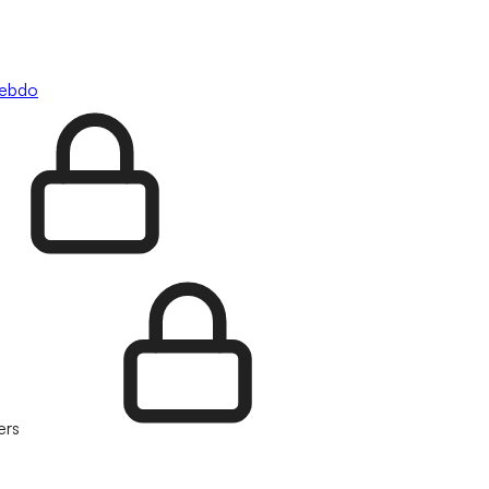
hebdo
ers