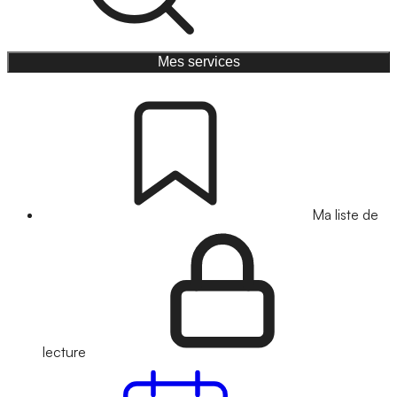
Mes services
Ma liste de
lecture