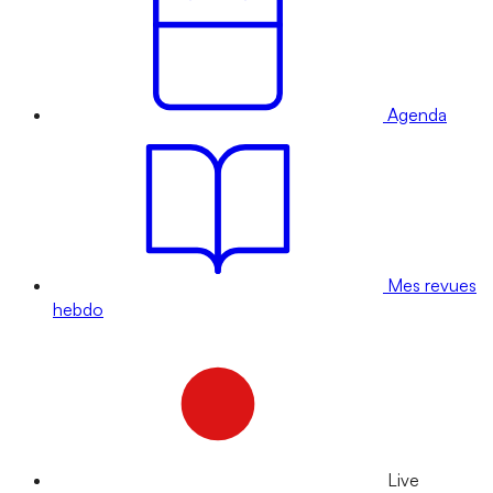
Agenda
Mes revues
hebdo
Live