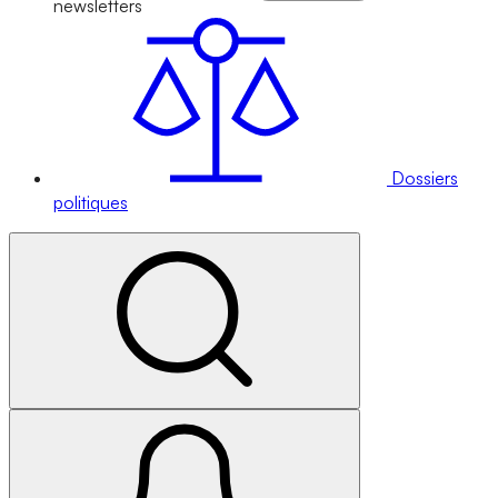
newsletters
Dossiers
politiques