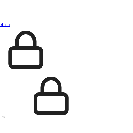
hebdo
ers