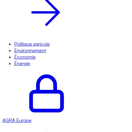
Politique agricole
Environnement
Économie
Énergie
AGRA
Europe