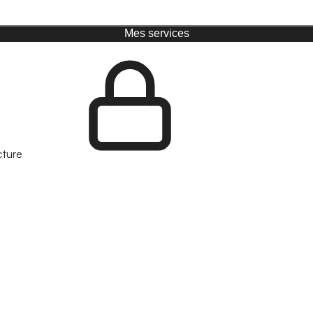
Mes services
cture