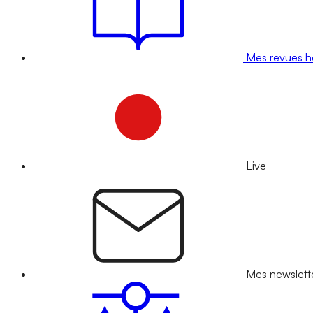
Mes revues 
Live
Mes newslett