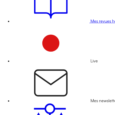
Mes revues 
Live
Mes newslett