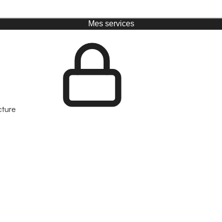
Mes services
cture