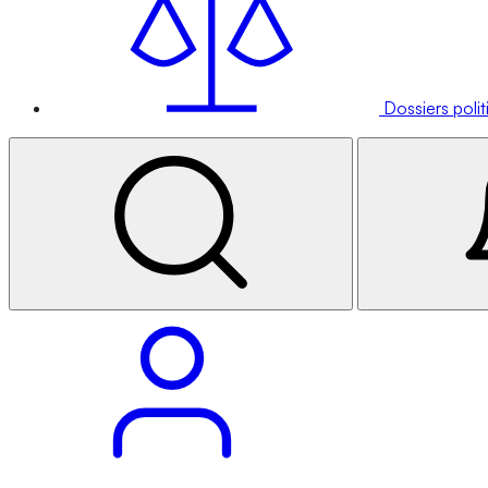
Dossiers poli