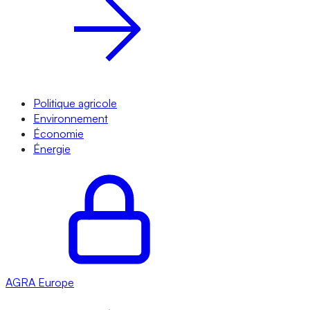
Politique agricole
Environnement
Économie
Énergie
AGRA
Europe