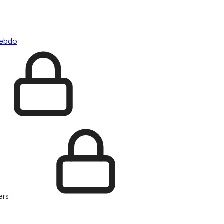
hebdo
ers