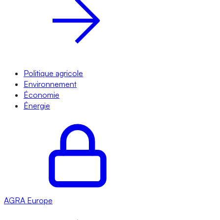
Politique agricole
Environnement
Économie
Énergie
AGRA
Europe