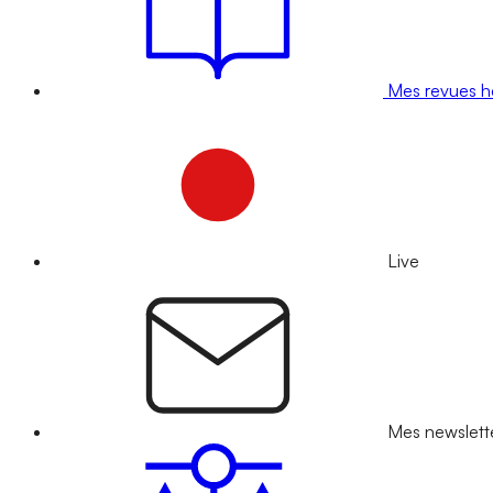
Mes revues 
Live
Mes newslett