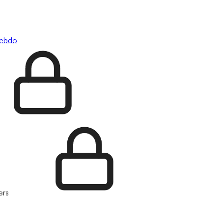
hebdo
ers