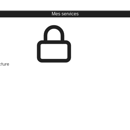
Mes services
cture