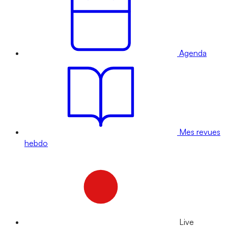
Agenda
Mes revues
hebdo
Live