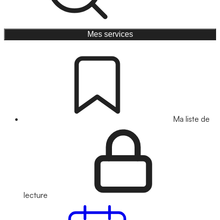
Mes services
Ma liste de
lecture