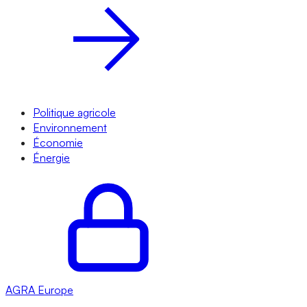
Politique agricole
Environnement
Économie
Énergie
AGRA
Europe