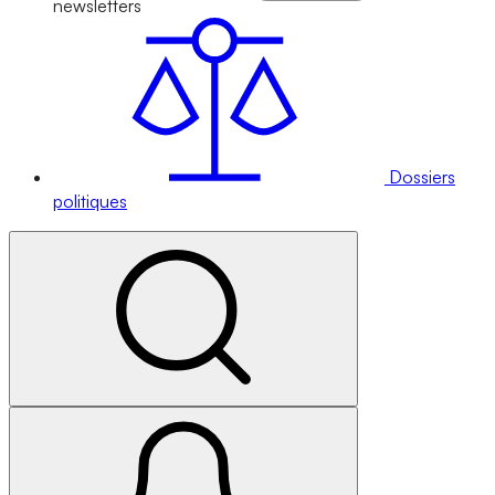
newsletters
Dossiers
politiques