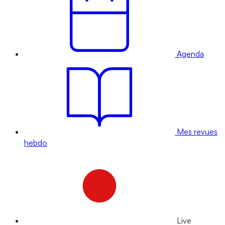
Agenda
Mes revues
hebdo
Live