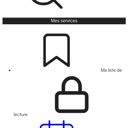
Mes services
Ma liste de
lecture