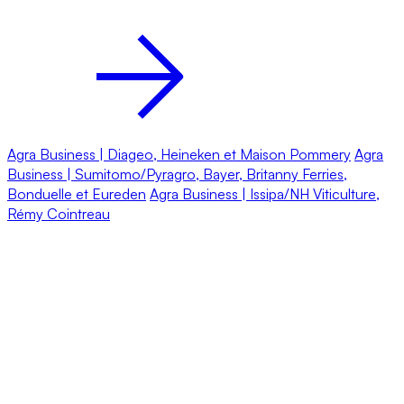
Agra Business | Diageo, Heineken et Maison Pommery
Agra
Business | Sumitomo/Pyragro, Bayer, Britanny Ferries,
Bonduelle et Eureden
Agra Business | Issipa/NH Viticulture,
Rémy Cointreau