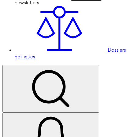
newsletters
Dossiers
politiques