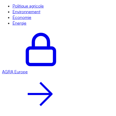
Politique agricole
Environnement
Économie
Énergie
AGRA
Europe