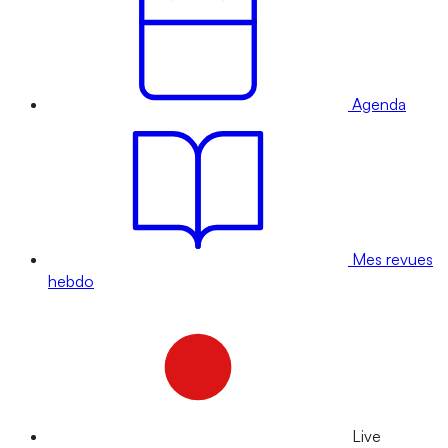
Agenda
Mes revues
hebdo
Live