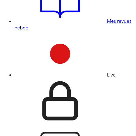
Mes revues
hebdo
Live