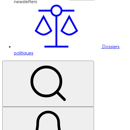
newsletters
Dossiers
politiques