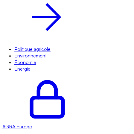
Politique agricole
Environnement
Économie
Énergie
AGRA
Europe