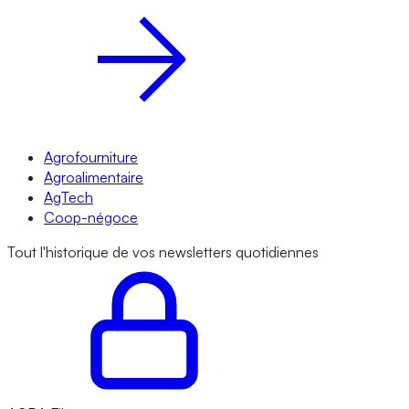
Agrofourniture
Agroalimentaire
AgTech
Coop-négoce
Tout l'historique de vos newsletters quotidiennes