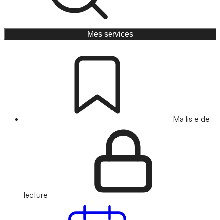
Mes services
Ma liste de
lecture