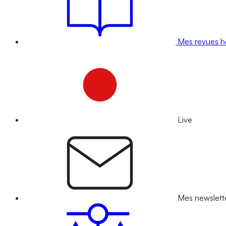
Mes revues 
Live
Mes newslett