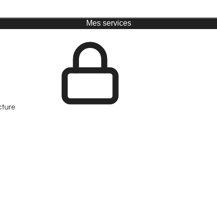
Mes services
cture