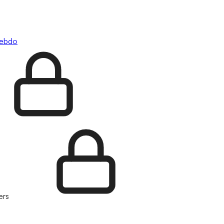
hebdo
ers