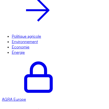
Politique agricole
Environnement
Économie
Énergie
AGRA
Europe