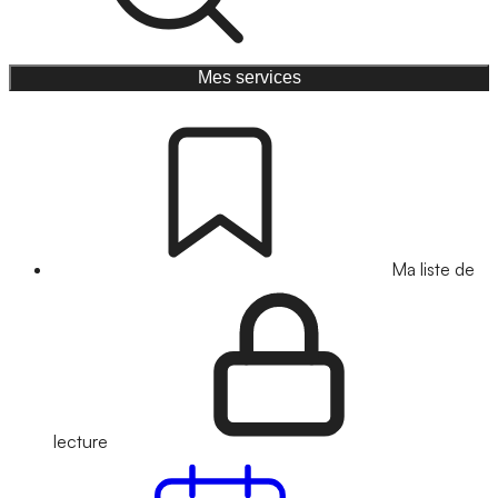
Mes services
Ma liste de
lecture