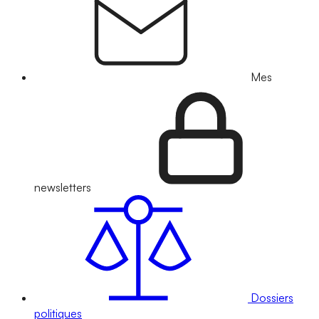
Mes
newsletters
Dossiers
politiques