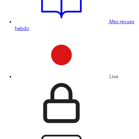
Mes revues
hebdo
Live