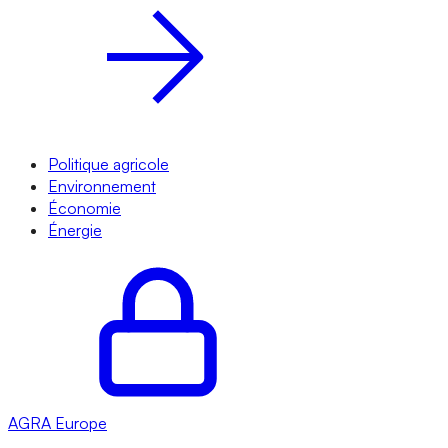
Politique agricole
Environnement
Économie
Énergie
AGRA
Europe