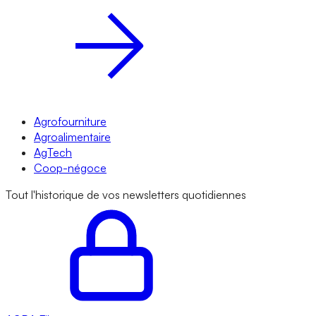
Agrofourniture
Agroalimentaire
AgTech
Coop-négoce
Tout l'historique de vos newsletters quotidiennes