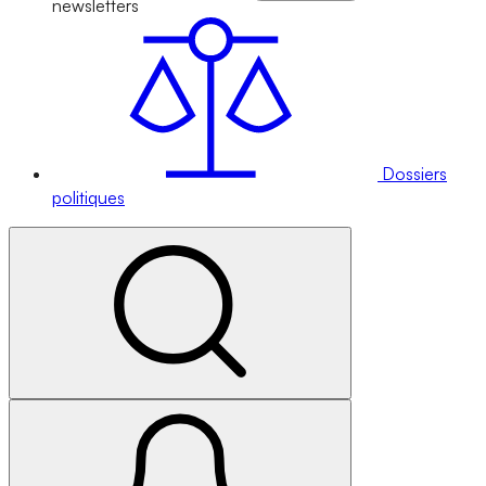
newsletters
Dossiers
politiques