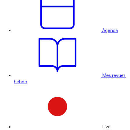
Agenda
Mes revues
hebdo
Live