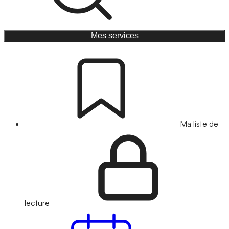
Mes services
Ma liste de
lecture