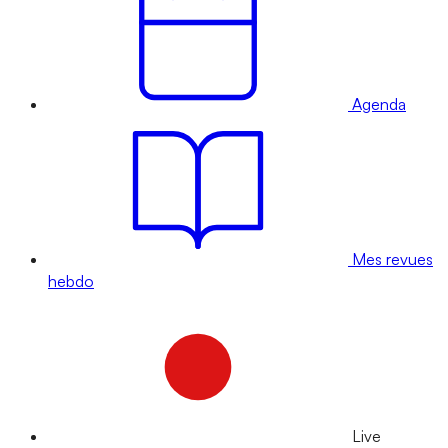
Agenda
Mes revues
hebdo
Live