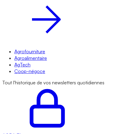
Agrofourniture
Agroalimentaire
AgTech
Coop-négoce
Tout l'historique de vos newsletters quotidiennes