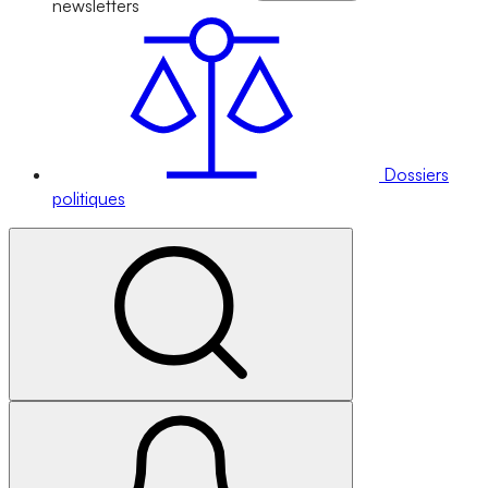
newsletters
Dossiers
politiques