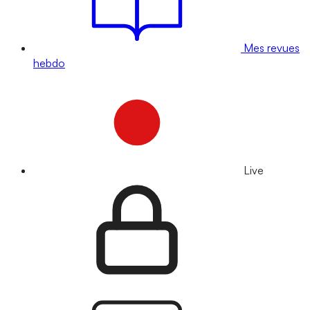
Mes revues
hebdo
Live