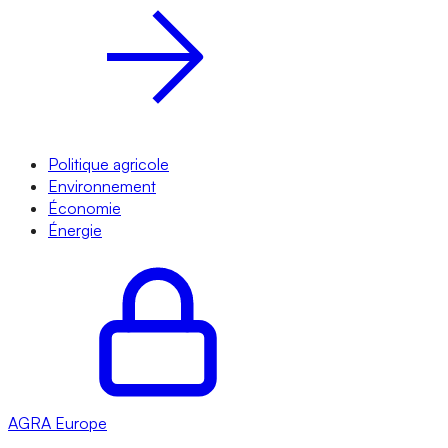
Politique agricole
Environnement
Économie
Énergie
AGRA
Europe