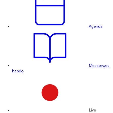
Agenda
Mes revues
hebdo
Live