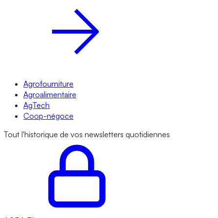
Agrofourniture
Agroalimentaire
AgTech
Coop-négoce
Tout l'historique de vos newsletters quotidiennes