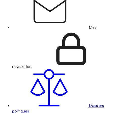
Mes
newsletters
Dossiers
politiques