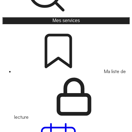
Mes services
Ma liste de
lecture