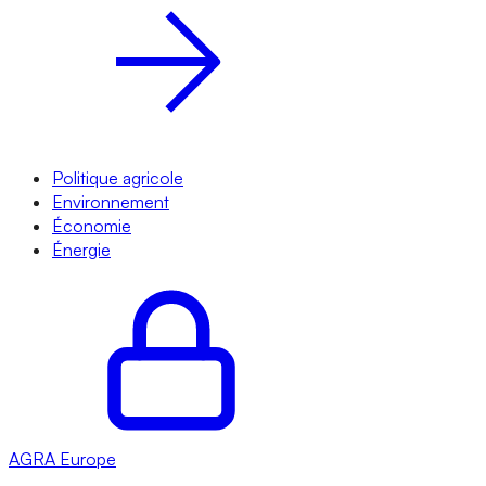
Politique agricole
Environnement
Économie
Énergie
AGRA
Europe