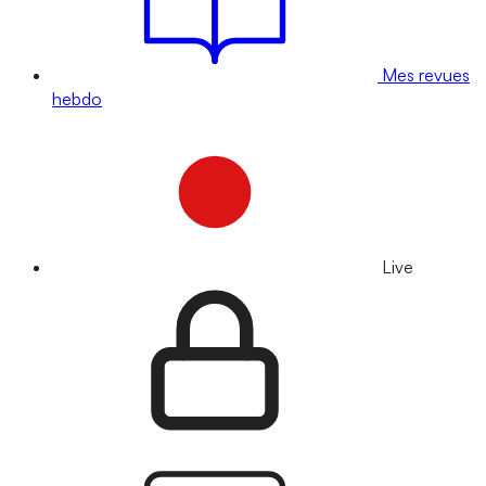
Mes revues
hebdo
Live