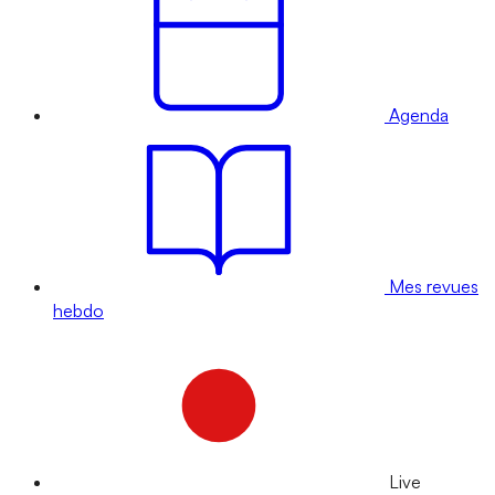
Agenda
Mes revues
hebdo
Live