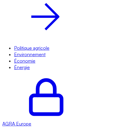
Politique agricole
Environnement
Économie
Énergie
AGRA
Europe