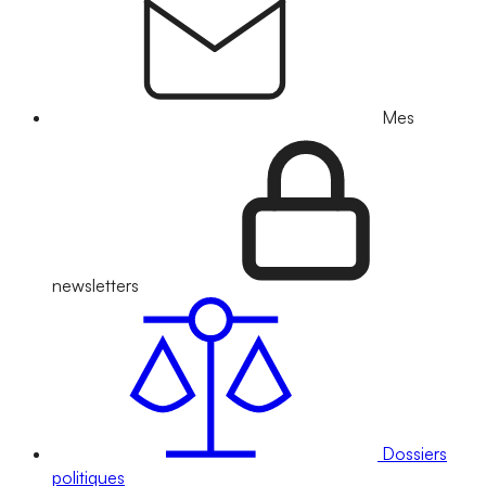
Mes
newsletters
Dossiers
politiques