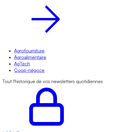
Agrofourniture
Agroalimentaire
AgTech
Coop-négoce
Tout l'historique de vos newsletters quotidiennes