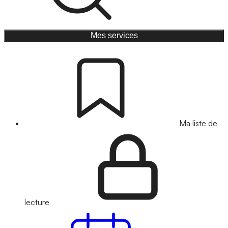
Mes services
Ma liste de
lecture