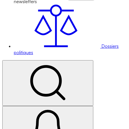
newsletters
Dossiers
politiques