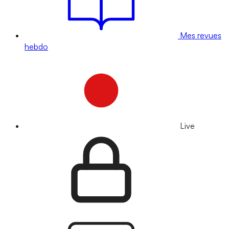
Mes revues
hebdo
Live