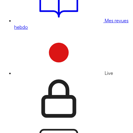
Mes revues
hebdo
Live