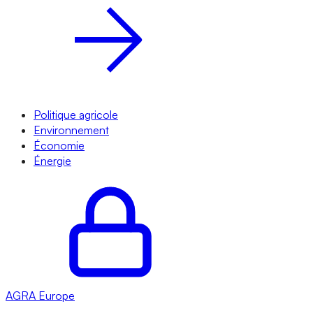
Politique agricole
Environnement
Économie
Énergie
AGRA
Europe