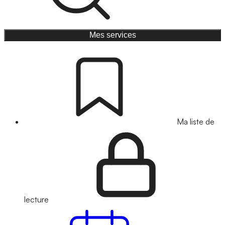
Mes services
Ma liste de
lecture