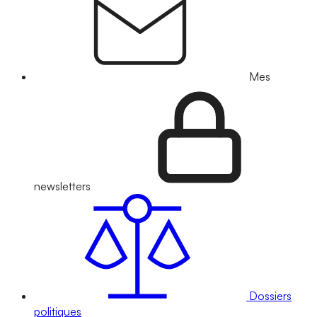
Mes
newsletters
Dossiers
politiques