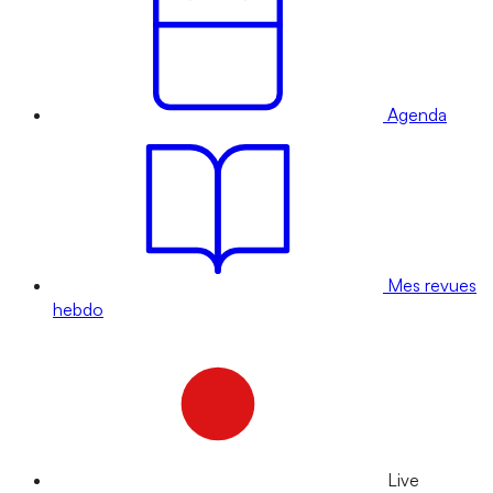
Agenda
Mes revues
hebdo
Live