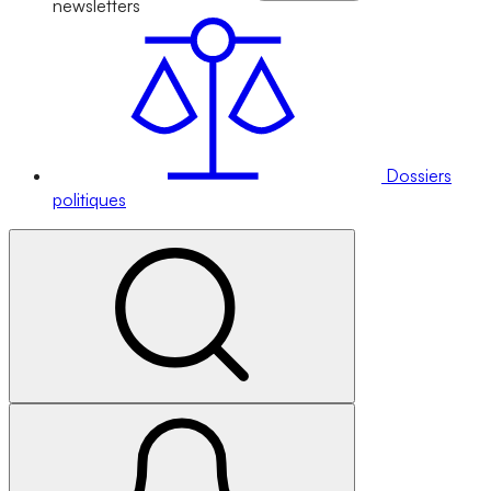
newsletters
Dossiers
politiques