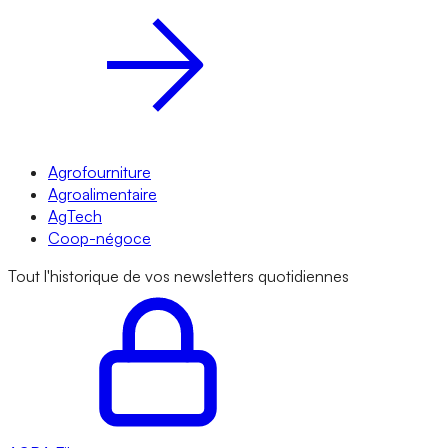
Agrofourniture
Agroalimentaire
AgTech
Coop-négoce
Tout l'historique de vos newsletters quotidiennes