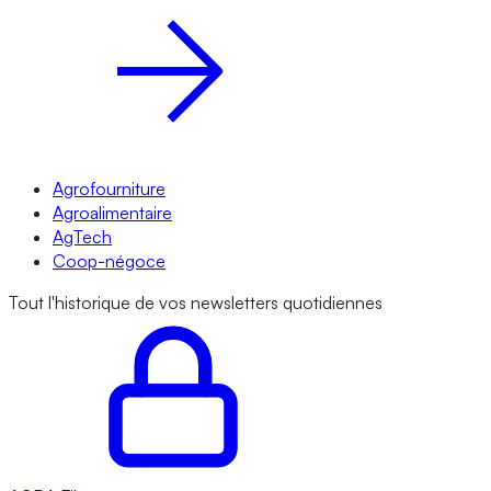
Agrofourniture
Agroalimentaire
AgTech
Coop-négoce
Tout l'historique de vos newsletters quotidiennes