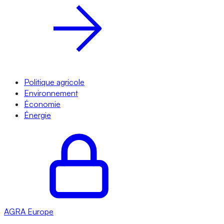
Politique agricole
Environnement
Économie
Énergie
AGRA
Europe