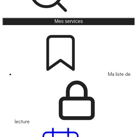
Mes services
Ma liste de
lecture