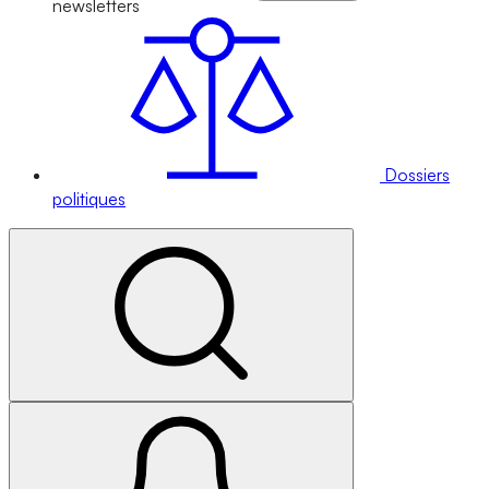
newsletters
Dossiers
politiques