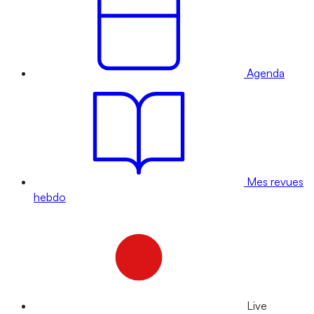
Agenda
Mes revues
hebdo
Live