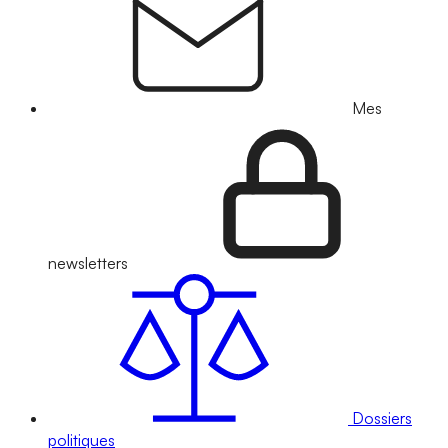
Mes
newsletters
Dossiers
politiques