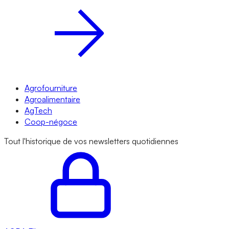
Agrofourniture
Agroalimentaire
AgTech
Coop-négoce
Tout l'historique de vos newsletters quotidiennes