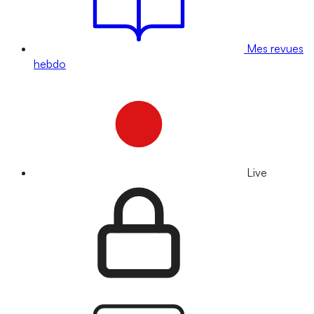
Mes revues
hebdo
Live