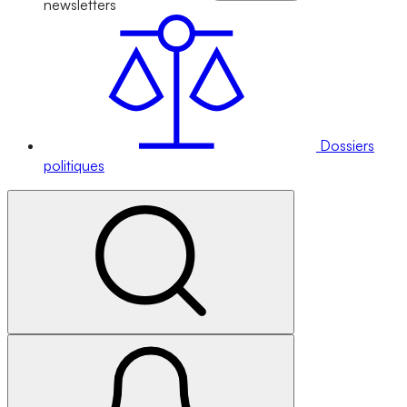
newsletters
Dossiers
politiques