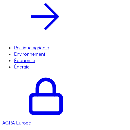
Politique agricole
Environnement
Économie
Énergie
AGRA
Europe