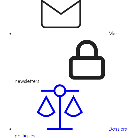
Mes
newsletters
Dossiers
politiques