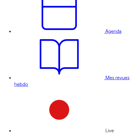
Agenda
Mes revues
hebdo
Live