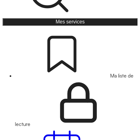
Mes services
Ma liste de
lecture