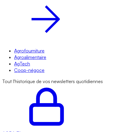
Agrofourniture
Agroalimentaire
AgTech
Coop-négoce
Tout l'historique de vos newsletters quotidiennes