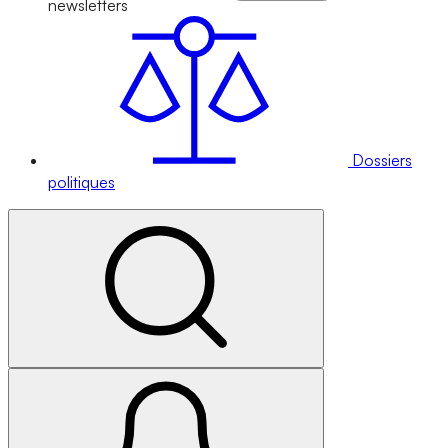
newsletters
Dossiers
politiques