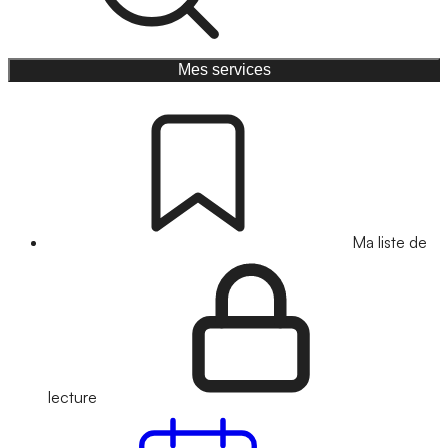
Mes services
Ma liste de
lecture