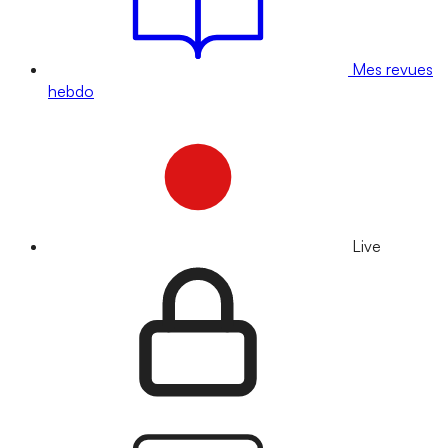
Mes revues
hebdo
Live