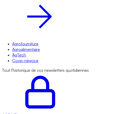
Agrofourniture
Agroalimentaire
AgTech
Coop-négoce
Tout l'historique de vos newsletters quotidiennes