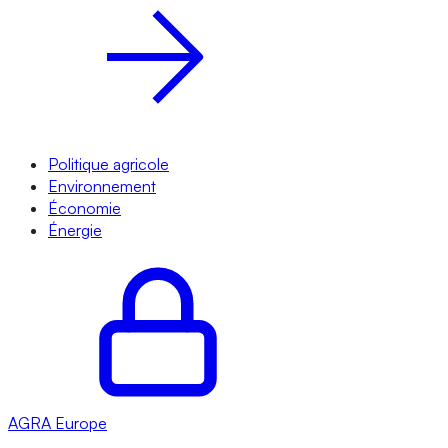
Politique agricole
Environnement
Économie
Énergie
AGRA
Europe