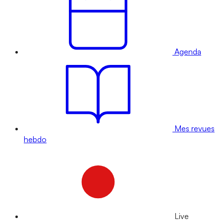
Agenda
Mes revues
hebdo
Live