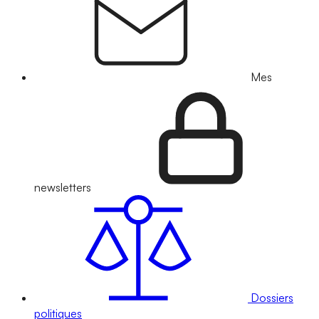
Mes
newsletters
Dossiers
politiques