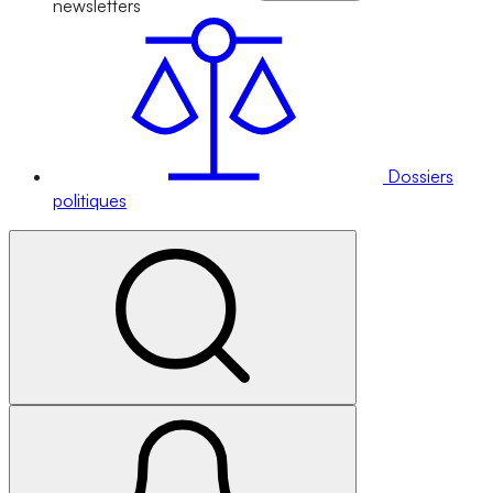
newsletters
Dossiers
politiques