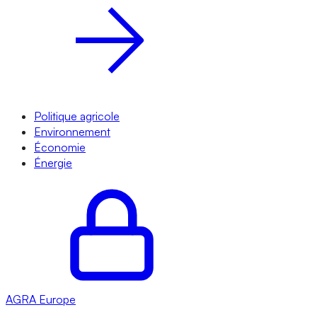
Politique agricole
Environnement
Économie
Énergie
AGRA
Europe