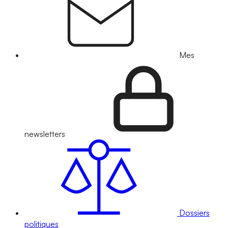
Mes
newsletters
Dossiers
politiques