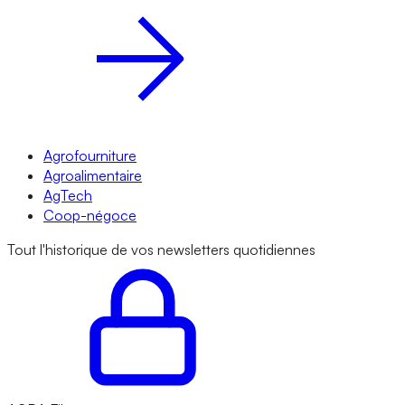
Agrofourniture
Agroalimentaire
AgTech
Coop-négoce
Tout l'historique de vos newsletters quotidiennes