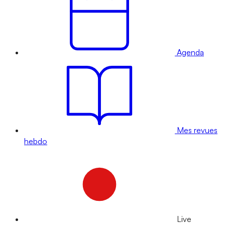
Agenda
Mes revues
hebdo
Live