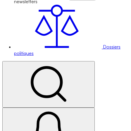
newsletters
Dossiers
politiques