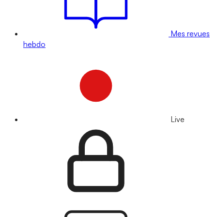
Mes revues
hebdo
Live