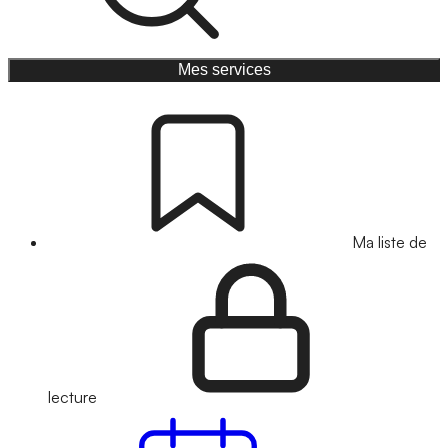
Mes services
Ma liste de
lecture