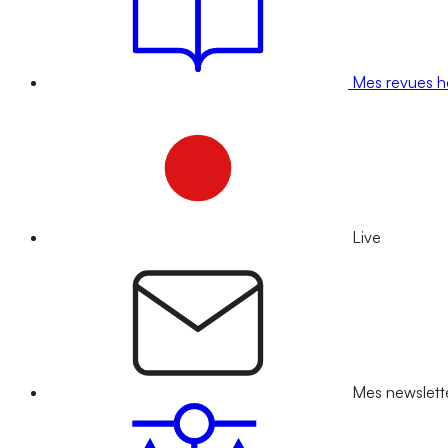
Mes revues 
Live
Mes newslett