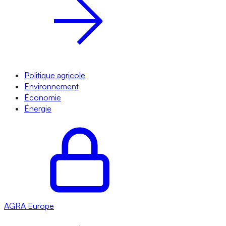
Politique agricole
Environnement
Économie
Énergie
AGRA
Europe