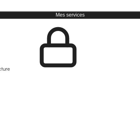
Mes services
cture