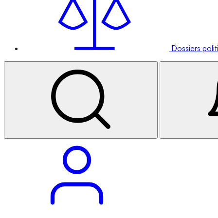
Dossiers poli