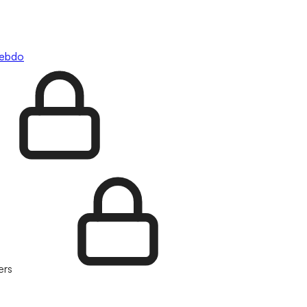
hebdo
ers