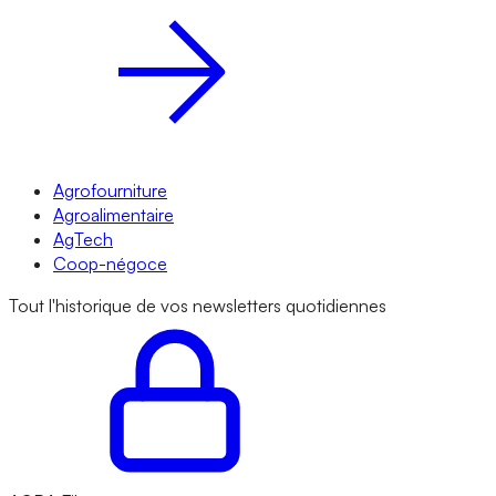
Agrofourniture
Agroalimentaire
AgTech
Coop-négoce
Tout l'historique de vos newsletters quotidiennes