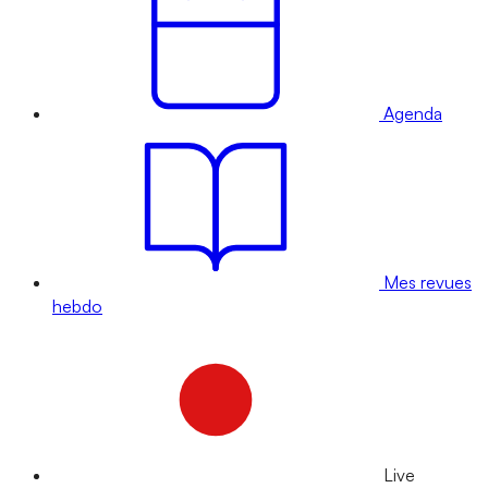
Agenda
Mes revues
hebdo
Live