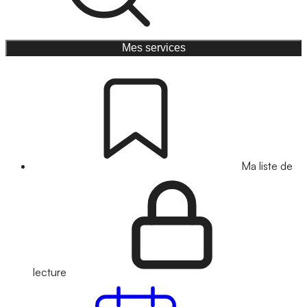
Mes services
Ma liste de
lecture