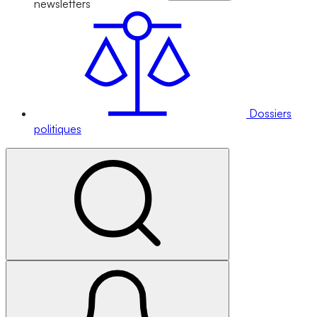
newsletters
Dossiers
politiques