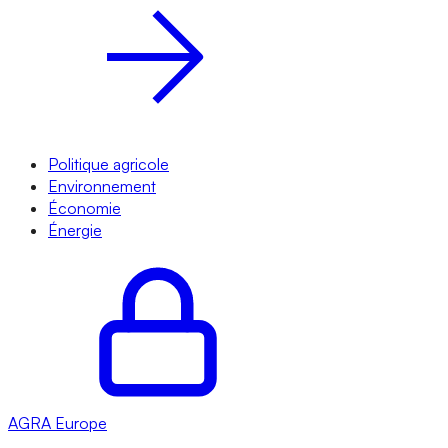
Politique agricole
Environnement
Économie
Énergie
AGRA
Europe