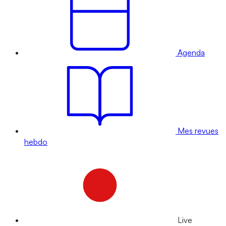
Agenda
Mes revues
hebdo
Live