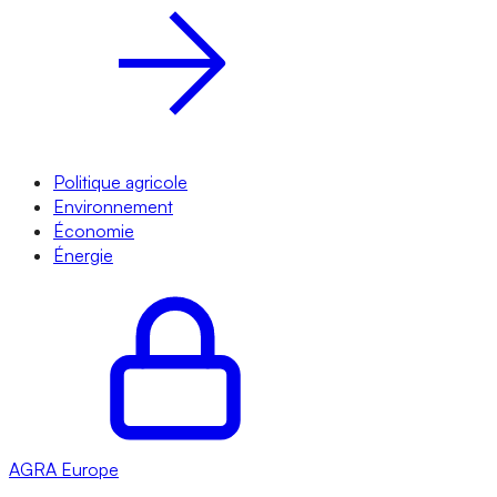
Politique agricole
Environnement
Économie
Énergie
AGRA
Europe