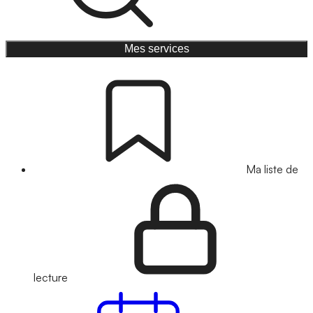
Mes services
Ma liste de
lecture