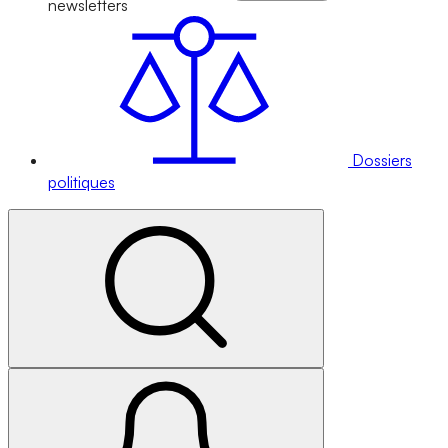
newsletters
Dossiers
politiques