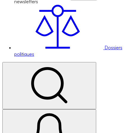
newsletters
Dossiers
politiques