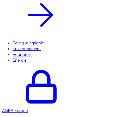
Politique agricole
Environnement
Économie
Énergie
AGRA
Europe