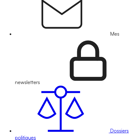
Mes
newsletters
Dossiers
politiques