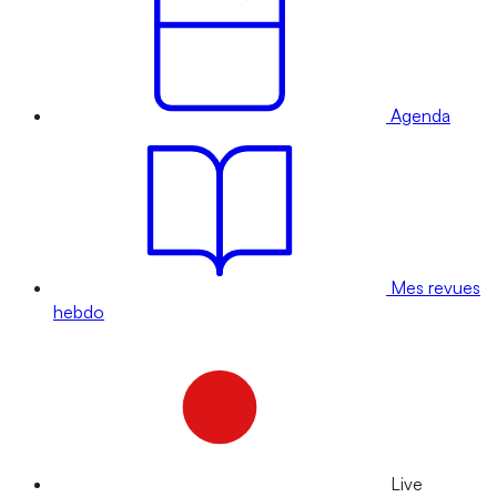
Agenda
Mes revues
hebdo
Live