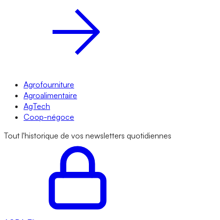
Agrofourniture
Agroalimentaire
AgTech
Coop-négoce
Tout l'historique de vos newsletters quotidiennes