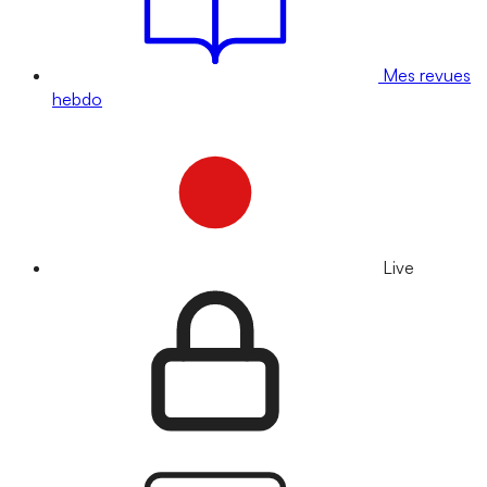
Mes revues
hebdo
Live