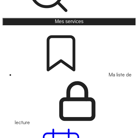
Mes services
Ma liste de
lecture