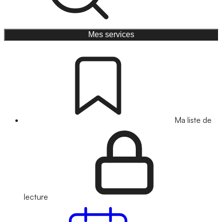
Mes services
Ma liste de
lecture