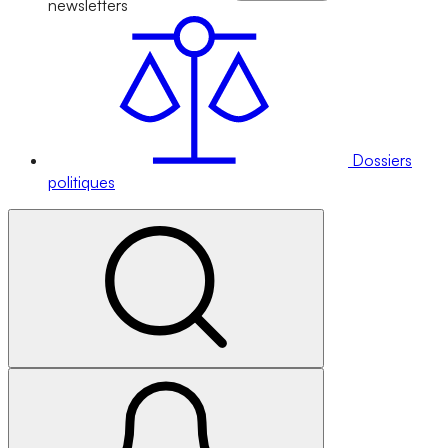
newsletters
Dossiers
politiques