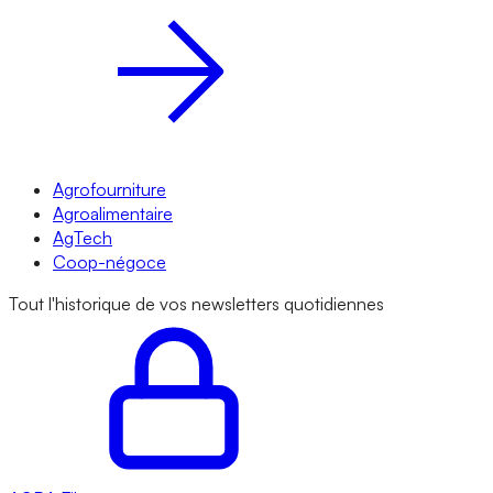
Agrofourniture
Agroalimentaire
AgTech
Coop-négoce
Tout l'historique de vos newsletters quotidiennes