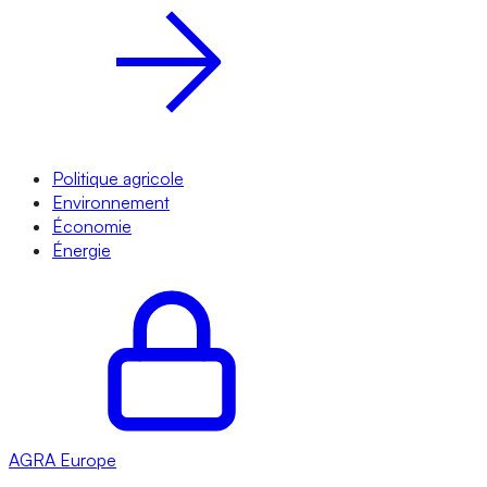
Politique agricole
Environnement
Économie
Énergie
AGRA
Europe