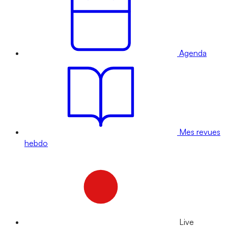
Agenda
Mes revues
hebdo
Live